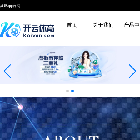
滚球app官网
首页
关于我们
产品中