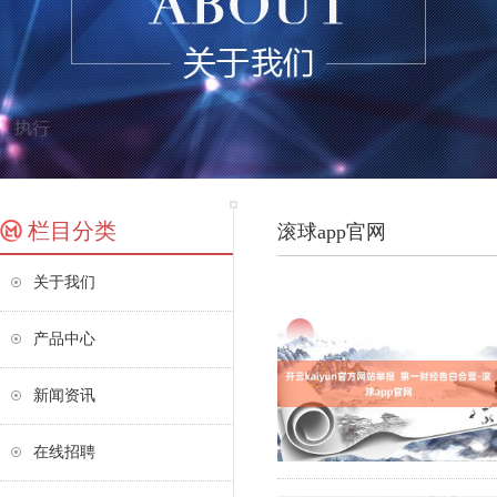
栏目分类
滚球app官网
关于我们
产品中心
新闻资讯
在线招聘