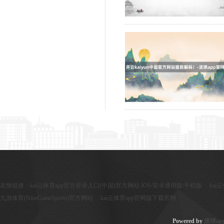
友情链接：
kai云体育app官方登录入口(中国)官方网站 IOS/安卓通用版/手机版
kai
九游体育(NineGameSports)官方网站
kai云体育app官网版下载官网
Powered by
滚球ap